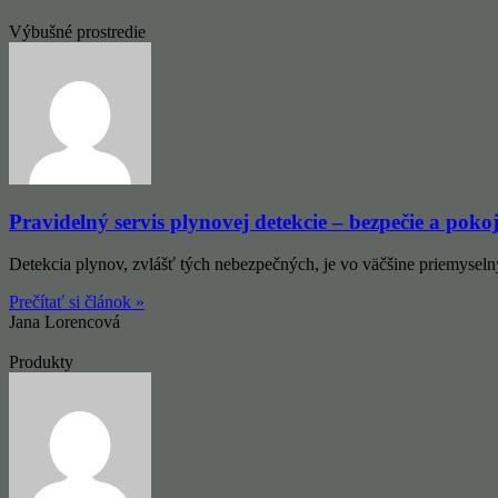
Výbušné prostredie
Pravidelný servis plynovej detekcie – bezpečie a poko
Detekcia plynov, zvlášť tých nebezpečných, je vo väčšine priemysel
Prečítať si článok »
Jana Lorencová
Produkty