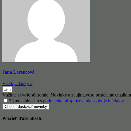
Jana Lorencová
Všetky články »
Vážime si vaše súkromie. Novinky a zaujímavosti posielame emailom
Týmto súhlasím s
podmienkami spracovania osobných údajov
.
Chcem dostávať novinky
Pozrieť ďalší obsah: