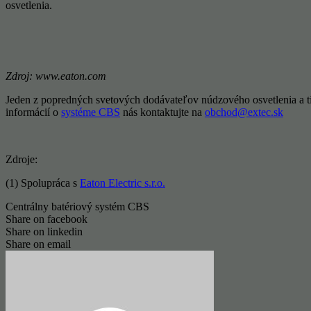
osvetlenia.
Zdroj:
www.eaton.com
Jeden z popredných svetových dodávateľov núdzového osvetlenia a tie
informácií o
systéme CBS
nás kontaktujte na
obchod@extec.sk
Zdroje:
(1) Spolupráca s
Eaton Electric s.r.o.
Centrálny batériový systém CBS
Share on facebook
Share on linkedin
Share on email