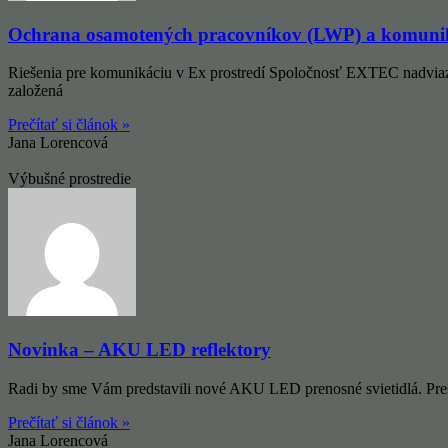
Ochrana osamotených pracovníkov (LWP) a komuniká
Riešenia pre komunikáciu v Ex prostredí Spoločnosť EXTEC nadvia
založená
Prečítať si článok »
Jana Lorencová
Výbušné prostredie
Novinka – AKU LED reflektory
Radi by sme Vám predstavili nové AKU LED prenosné svietidlá. Pres
Prečítať si článok »
Jana Lorencová