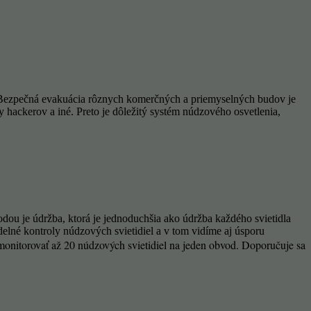
je. Bezpečná evakuácia rôznych komerčných a priemyselných budov je
 hackerov a iné. Preto je dôležitý systém núdzového osvetlenia,
dou je údržba, ktorá je jednoduchšia ako údržba každého svietidla
lné kontroly núdzových svietidiel a v tom vidíme aj úsporu
monitorovať až 20 núdzových svietidiel na jeden obvod. Doporučuje sa