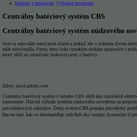
Nehody v priemysle
,
Výbušné prostredie
Centrálny batériový systém CBS
Centrálny batériový systém núdzového osv
Svet sa nám stále mení pred očami a pokiaľ ide o ochranu života ale
stále náročnejšia. Firmy dnes čelia vysokým rizikám spojených s poži
ktorý slúži na označenie únikovej cesty z budovy.
Zdroj: stock.adobe.com
Centrálny batériový systém v skratke CBS slúži ako zásobáreň elektri
samostatne. Hlavná výhoda systému núdzového osvetlenia sa prejavuj
Ďalej systém CBS ponúka pravidelný prehľad
prevádzkových nákladov.
hlavne tam, kde sa zhromažďuje veľa ľudí ako verejné, komerčné či pr