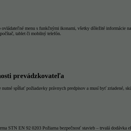
vládateľné menu s funkčnými ikonami, všetky dôležité informácie na 
čítač, tablet či mobilný telefón.
osti prevádzkovateľa
 nutné spĺňať požiadavky právnych predpisov a musí byť zriadené, sk
orma STN EN 92 0203 Požiarna bezpečnosť stavieb – trvalá dodávka ele