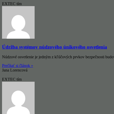
EXTEC tím
Údržba systémov núdzového únikového osvetlenia
Núdzové osvetlenie je jedným z kľúčových prvkov bezpečnosti budov 
Prečítať si článok »
Jana Lorencová
EXTEC tím