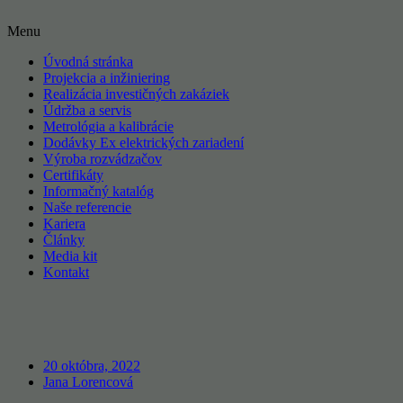
Menu
Úvodná stránka
Projekcia a inžiniering
Realizácia investičných zakáziek
Údržba a servis
Metrológia a kalibrácie
Dodávky Ex elektrických zariadení
Výroba rozvádzačov
Certifikáty
Informačný katalóg
Naše referencie
Kariera
Články
Media kit
Kontakt
20 októbra, 2022
Jana Lorencová