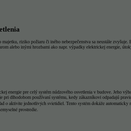
etlenia
bo majetku, riziko požiaru či iného nebezpečenstva sa neustále zvyšu
arom alebo inými hrozbami ako napr. výpadky elektrickej energie, útoky
ckej energie pre celý systém núdzového osvetlenia v budove. Jeho výho
e pri dlhodobom používaní systému, kedy zákazníkovi odpadajú pravide
 o aktivite jednotlivých svietidiel. Tento systém dokáže automaticky 
iemyselné prostredie.