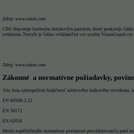
Zdroj:
www.eaton.com
CBS disponuje farebným dotykovým panelom, ktorý poskytuje ľahko o
ovládania. Navyše je ľahko ovládateľný cez systém VisionGuard cez po
Zdroj:
www.eaton.com
Zákonné a normatívne požiadavky, povinn
Aby bola zabezpečená funkčnosť núdzového únikového osvetlenia, je
EN 60598-2-22
EN 50172
EN 62034
Medzi najdôležitejšie normatívne povinnosti prevádzkovateľa patrí n