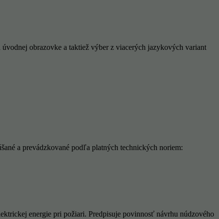
úvodnej obrazovke a taktiež výber z viacerých jazykových variant
úšané a prevádzkované podľa platných technických noriem:
ktrickej energie pri požiari. Predpisuje povinnosť návrhu núdzového