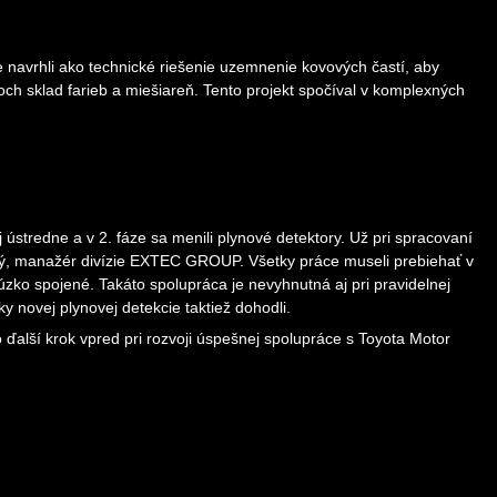
 navrhli ako technické riešenie uzemnenie kovových častí, aby
och sklad farieb a miešiareň. Tento projekt spočíval v komplexných
ústredne a v 2. fáze sa menili plynové detektory. Už pri spracovaní
hý, manažér divízie EXTEC GROUP. Všetky práce museli prebiehať v
úzko spojené. Takáto spolupráca je nevyhnutná aj pri pravidelnej
 novej plynovej detekcie taktiež dohodli.
ďalší krok vpred pri rozvoji úspešnej spolupráce s Toyota Motor