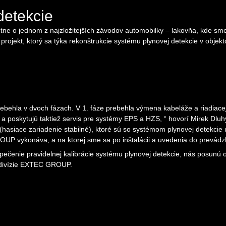
detekcie
tne o jednom z najzložitejších závodov automobilky – lakovňa, kde sme
ojekt, ktorý sa týka rekonštrukcie systému plynovej detekcie v objekt
ebehla v dvoch fázach. V 1. fáze prebehla výmena kabeláže a riadiacej 
 a poskytujú taktiež servis pre systémy EPS a HZS,
“
hovorí Mirek Dlu
(hasiace zariadenie stabilné), ktoré sú so systémom plynovej detekcie 
UP vykonáva, a na ktorej sme sa po inštalácii a uvedenia do prevádzky
ečenie pravidelnej kalibrácie systému plynovej detekcie, nás posunú o 
divízie EXTEC GROUP.