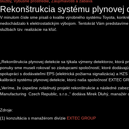
sluzby
,
Výbušné prostredie
,
Zaujímavosti a zábava
Rekonštrukcia systému plynovej 
V minulom čísle sme písali o kvalite výrobného systému Toyota, konkré
nedochádzalo k elektrostatickým výbojom. Tentokrát Vám predstavíme pr
službách tzv. realizácie na kľúč.
„Rekonštrukcia plynovej detekcie sa týkala výmeny detektorov, ktorá pr
ponuky sme museli rokovať so zástupcami spoločností, ktoré dodávajú
spolupráci s dodávateľmi EPS (elektrická požiarna signalizácia) a HZS 
kalibrácii systému plynovej detekcie, ktorú naša spoločnosť EXTEC GRO
„Veríme, že úspešne zvládnutý projekt rekonštrukcie a následné zabezp
Manufacturing Czech Republic, s.r.o.,
“
dodáva Mirek Dluhý, manažér 
Zdroje:
(1) konzultácia s manažérom divízie
EXTEC GROUP