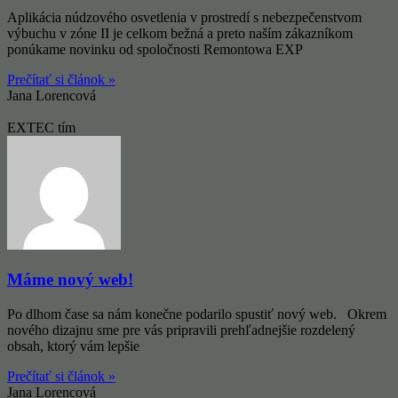
Aplikácia núdzového osvetlenia v prostredí s nebezpečenstvom
výbuchu v zóne II je celkom bežná a preto naším zákazníkom
ponúkame novinku od spoločnosti Remontowa EXP
Prečítať si článok »
Jana Lorencová
EXTEC tím
Máme nový web!
Po dlhom čase sa nám konečne podarilo spustiť nový web. Okrem
nového dizajnu sme pre vás pripravili prehľadnejšie rozdelený
obsah, ktorý vám lepšie
Prečítať si článok »
Jana Lorencová