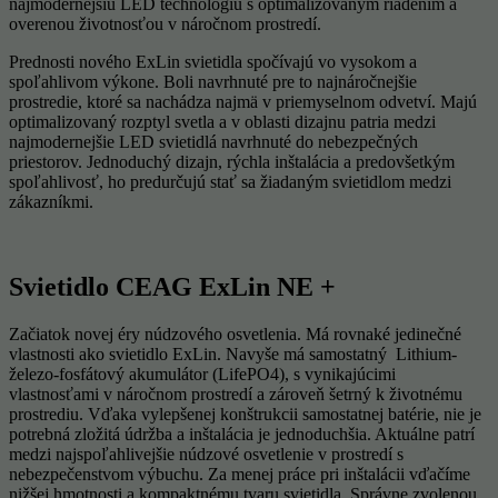
najmodernejšiu LED technológiu s optimalizovaným riadením a
overenou životnosťou v náročnom prostredí.
Prednosti nového ExLin svietidla spočívajú vo vysokom a
spoľahlivom výkone. Boli navrhnuté pre to najnáročnejšie
prostredie, ktoré sa nachádza najmä v priemyselnom odvetví. Majú
optimalizovaný rozptyl svetla a v oblasti dizajnu patria medzi
najmodernejšie LED svietidlá navrhnuté do nebezpečných
priestorov. Jednoduchý dizajn, rýchla inštalácia a predovšetkým
spoľahlivosť, ho predurčujú stať sa žiadaným svietidlom medzi
zákazníkmi.
Svietidlo CEAG ExLin NE +
Začiatok novej éry núdzového osvetlenia. Má rovnaké jedinečné
vlastnosti ako svietidlo ExLin. Navyše má samostatný Lithium-
železo-fosfátový akumulátor (LifePO4), s vynikajúcimi
vlastnosťami v náročnom prostredí a zároveň šetrný k životnému
prostrediu. Vďaka vylepšenej konštrukcii samostatnej batérie, nie je
potrebná zložitá údržba a inštalácia je jednoduchšia. Aktuálne patrí
medzi najspoľahlivejšie núdzové osvetlenie v prostredí s
nebezpečenstvom výbuchu. Za menej práce pri inštalácii vďačíme
nižšej hmotnosti a kompaktnému tvaru svietidla. Správne zvolenou