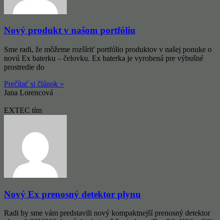
Nový produkt v našom portfóliu
Sme radi, že môžeme rozšíriť portfólio produktov v našej ponuke o
novú Ex baterku – čelovku. Ex baterka je vyrobená pre výbušné
prostredie do
Prečítať si článok »
Jana Lorencová
EXTEC tím
Nový Ex prenosný detektor plynu
Radi by sme vám predstavili nový kompaktnejší prenosný detektor