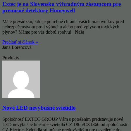
Extec je na Slovensku výhradným zástupcom pre
prenosné detektory Honeywell
Máte prevádzku, kde je potrebné chrániť vašich pracovníkov pred
nebezpečenstvom proti výbuchu alebo pred vplyvom toxických
plynov? Máme pre vás dobrú správu! Naša
Prečítať si článok »
Jana Lorencová
Produkty
Nové LED nevýbušné svietidlo
Spoločnosť EXTEC GROUP Vám s potešením predstavuje nové
LED nevýbušné lineárne svietidlá CZ 1865/CZ1866 od spoločnosti
CZ Electric. Svietidlá sú určené predovšetkým pre osvetlenie do