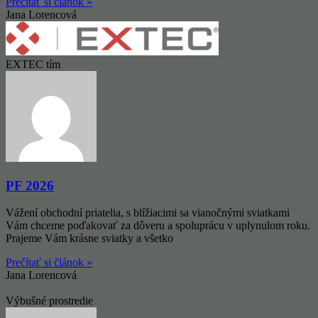
Prečítať si článok »
Jana Lorencová
EXTEC tím
PF 2026
Vážení obchodní priatelia, s blížiacimi sa vianočnými sviatkami
Vám chceme poďakovať za dôveru a spoluprácu v uplynulom roku.
Prajeme Vám krásne sviatky a všetko
Prečítať si článok »
Jana Lorencová
Výbušné prostredie