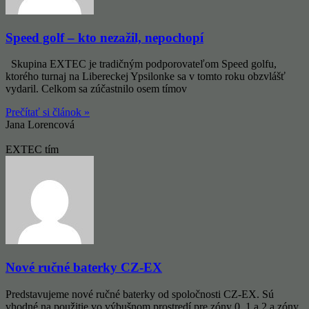
Speed golf – kto nezažil, nepochopí
Skupina EXTEC je tradičným podporovateľom Speed ​​golfu,
ktorého turnaj na Libereckej Ypsilonke sa v tomto roku obzvlášť
vydaril. Celkom sa zúčastnilo osem tímov
Prečítať si článok »
Jana Lorencová
EXTEC tím
Nové ručné baterky CZ-EX
Predstavujeme nové ručné baterky od spoločnosti CZ-EX. Sú
vhodné na použitie vo výbušnom prostredí pre zóny 0, 1 a 2 a zóny