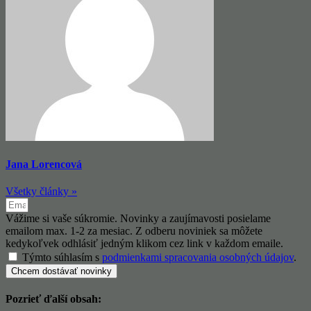
Jana Lorencová
Všetky články »
Vážime si vaše súkromie. Novinky a zaujímavosti posielame
emailom max. 1-2 za mesiac. Z odberu noviniek sa môžete
kedykoľvek odhlásiť jedným klikom cez link v každom emaile.
Týmto súhlasím s
podmienkami spracovania osobných údajov
.
Chcem dostávať novinky
Pozrieť ďalší obsah: