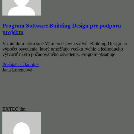
Program Software Building Design pre podporu
projektu
V minulom roku sme Vám predstavili softvér Building Design na
výpočet osvetlenia, ktorý umožňuje vcelku rýchlo a jednoducho
vytvoriť návrh požadovaného osvetlenia. Program obsahuje
Prečítať si článok »
Jana Lorencová
EXTEC tím