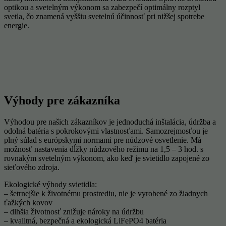
optikou a svetelným výkonom sa zabezpečí optimálny rozptyl
svetla, čo znamená vyššiu svetelnú účinnosť pri nižšej spotrebe
energie.
Výhody pre zákazníka
Výhodou pre našich zákazníkov je jednoduchá inštalácia, údržba a
odolná batéria s pokrokovými vlastnosťami. Samozrejmosťou je
plný súlad s európskymi normami pre núdzové osvetlenie. Má
možnosť nastavenia dĺžky núdzového režimu na 1,5 – 3 hod. s
rovnakým svetelným výkonom, ako keď je svietidlo zapojené zo
sieťového zdroja.
Ekologické výhody svietidla:
– šetrnejšie k životnému prostrediu, nie je vyrobené zo žiadnych
ťažkých kovov
– dlhšia životnosť znižuje nároky na údržbu
– kvalitná, bezpečná a ekologická LiFePO4 batéria