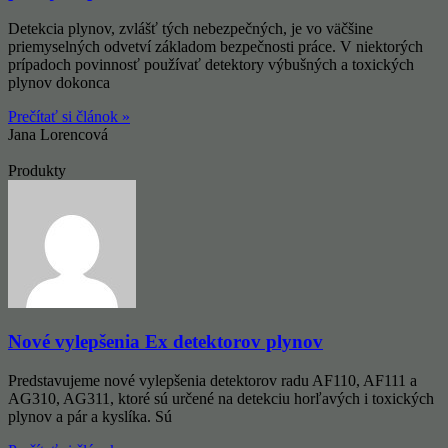
Detekcia plynov, zvlášť tých nebezpečných, je vo väčšine
priemyselných odvetví základom bezpečnosti práce. V niektorých
prípadoch povinnosť používať detektory výbušných a toxických
plynov dokonca
Prečítať si článok »
Jana Lorencová
Produkty
Nové vylepšenia Ex detektorov plynov
Predstavujeme nové vylepšenia detektorov radu AF110, AF111 a
AG310, AG311, ktoré sú určené na detekciu horľavých i toxických
plynov a pár a kyslíka. Sú