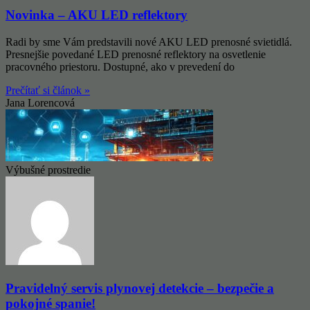
Novinka – AKU LED reflektory
Radi by sme Vám predstavili nové AKU LED prenosné svietidlá.
Presnejšie povedané LED prenosné reflektory na osvetlenie
pracovného priestoru. Dostupné, ako v prevedení do
Prečítať si článok »
Jana Lorencová
Výbušné prostredie
Pravidelný servis plynovej detekcie – bezpečie a
pokojné spanie!