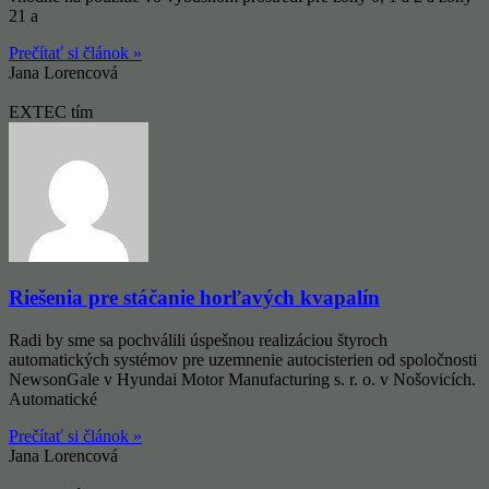
21 a
Prečítať si článok »
Jana Lorencová
EXTEC tím
Riešenia pre stáčanie horľavých kvapalín
Radi by sme sa pochválili úspešnou realizáciou štyroch
automatických systémov pre uzemnenie autocisterien od spoločnosti
NewsonGale v Hyundai Motor Manufacturing s. r. o. v Nošovicích.
Automatické
Prečítať si článok »
Jana Lorencová