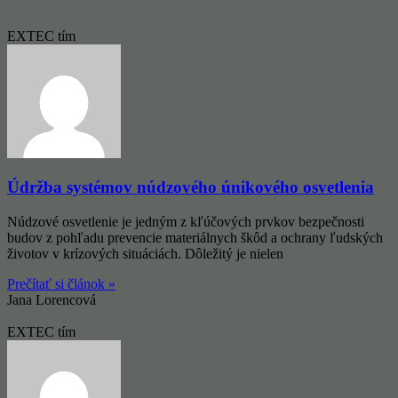
EXTEC tím
Údržba systémov núdzového únikového osvetlenia
Núdzové osvetlenie je jedným z kľúčových prvkov bezpečnosti
budov z pohľadu prevencie materiálnych škôd a ochrany ľudských
životov v krízových situáciách. Dôležitý je nielen
Prečítať si článok »
Jana Lorencová
EXTEC tím