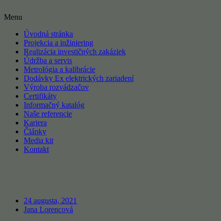
Menu
Úvodná stránka
Projekcia a inžiniering
Realizácia investičných zakáziek
Údržba a servis
Metrológia a kalibrácie
Dodávky Ex elektrických zariadení
Výroba rozvádzačov
Certifikáty
Informačný katalóg
Naše referencie
Kariera
Články
Media kit
Kontakt
24 augusta, 2021
Jana Lorencová