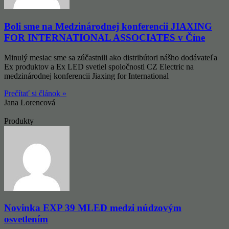
Boli sme na Medzinárodnej konferencii JIAXING
FOR INTERNATIONAL ASSOCIATES v Číne
Minulý mesiac sme sa zúčastnili ako distribútori nášho dodávateľa
Ex produktov a Ex LED svetiel spoločnosti CZ Electric na
medzinárodnej konferencii Jiaxing for International
Prečítať si článok »
Jana Lorencová
Produkty
Novinka EXP 39 MLED medzi núdzovým
osvetlením