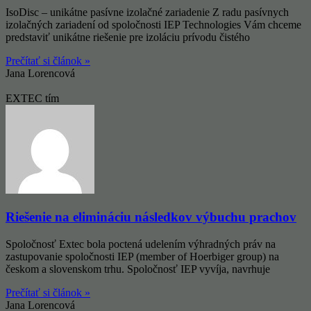
IsoDisc – unikátne pasívne izolačné zariadenie Z radu pasívnych
izolačných zariadení od spoločnosti IEP Technologies Vám chceme
predstaviť unikátne riešenie pre izoláciu prívodu čistého
Prečítať si článok »
Jana Lorencová
EXTEC tím
Riešenie na elimináciu následkov výbuchu prachov
Spoločnosť Extec bola poctená udelením výhradných práv na
zastupovanie spoločnosti IEP (member of Hoerbiger group) na
českom a slovenskom trhu. Spoločnosť IEP vyvíja, navrhuje
Prečítať si článok »
Jana Lorencová