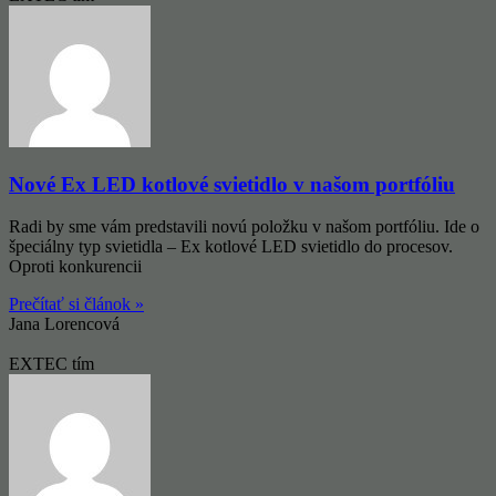
Nové Ex LED kotlové svietidlo v našom portfóliu
Radi by sme vám predstavili novú položku v našom portfóliu. Ide o
špeciálny typ svietidla – Ex kotlové LED svietidlo do procesov.
Oproti konkurencii
Prečítať si článok »
Jana Lorencová
EXTEC tím