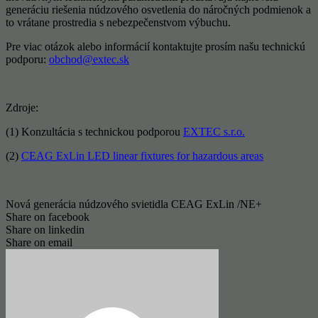
generáciu riešenia núdzového osvetlenia do náročných podmienok a
to vrátane prostredia s nebezpečenstvom výbuchu.
Pre viac otázok alebo informácií kontaktujte prosím našu technickú
podporu:
obchod@extec.sk
Zdroje:
(1) Konzultácia s technickou podporou
EXTEC s.r.o.
(2)
CEAG ExLin LED linear fixtures for hazardous areas
Nová generácia núdzového svietidla CEAG ExLin /NE+
Share on facebook
Share on linkedin
Share on email