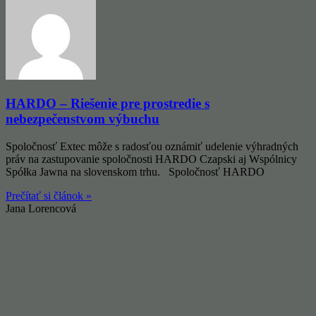
HARDO – Riešenie pre prostredie s
nebezpečenstvom výbuchu
Spoločnosť Extec môže s radosťou oznámiť udelenie výhradných
práv na zastupovanie spoločnosti HARDO Czapski aj Wspólnicy
Spółka Jawna na slovenskom trhu. Spoločnosť HARDO
Prečítať si článok »
Jana Lorencová