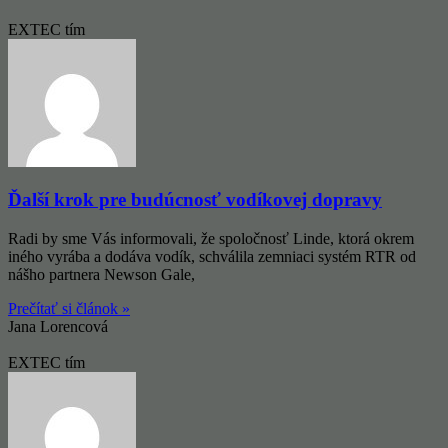
EXTEC tím
Ďalší krok pre budúcnosť vodíkovej dopravy
Radi by sme Vás informovali, že spoločnosť Linde, ktorá okrem
iného vyrába a dodáva vodík, schválila zemniaci systém RTR od
nášho partnera Newson Gale,
Prečítať si článok »
Jana Lorencová
EXTEC tím