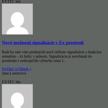
EXTEC tím
Nové možnosti signalizácie v Ex prostredí
Radi by sme vám predstavili nové riešenie signalizácie s funkciou
semaforu – tri farby v jednom. Signalizácia je navrhnutá do
prostredia s nebezpečím výbuchu zóna 1,
Prečítať si článok »
Jana Lorencová
EXTEC tím