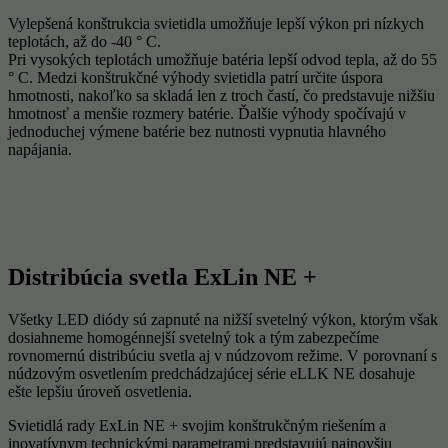
Vylepšená konštrukcia svietidla umožňuje lepší výkon pri nízkych
teplotách, až do -40 ° C.
Pri vysokých teplotách umožňuje batéria lepší odvod tepla, až do 55
° C. Medzi konštrukčné výhody svietidla patrí určite úspora
hmotnosti, nakoľko sa skladá len z troch častí, čo predstavuje nižšiu
hmotnosť a menšie rozmery batérie. Ďalšie výhody spočívajú v
jednoduchej výmene batérie bez nutnosti vypnutia hlavného
napájania.
Distribúcia svetla ExLin NE +
Všetky LED diódy sú zapnuté na nižší svetelný výkon, ktorým však
dosiahneme homogénnejší svetelný tok a tým zabezpečíme
rovnomernú distribúciu svetla aj v núdzovom režime. V porovnaní s
núdzovým osvetlením predchádzajúcej série eLLK NE dosahuje
ešte lepšiu úroveň osvetlenia.
Svietidlá rady ExLin NE + svojim konštrukčným riešením a
inovatívnym technickými parametrami predstavujú najnovšiu