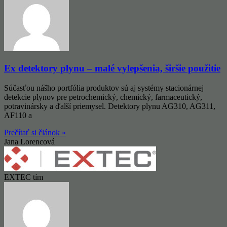
Ex detektory plynu – malé vylepšenia, širšie použitie
Súčasťou nášho portfólia produktov sú aj systémy stacionárnej
detekcie plynov pre petrochemický, chemický, farmaceutický,
potravinársky a ďalší priemysel. Detektory plynu AG310, AG311,
AF110 a
Prečítať si článok »
Jana Lorencová
EXTEC tím