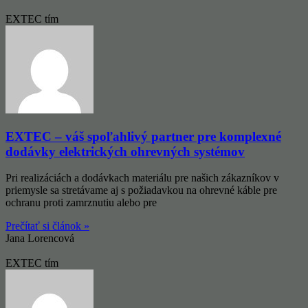
EXTEC tím
EXTEC – váš spoľahlivý partner pre komplexné
dodávky elektrických ohrevných systémov
Pri realizáciách a dodávkach materiálu pre našich zákazníkov v
priemysle sa stretávame aj s požiadavkou na ohrevné káble pre
ochranu proti zamrznutiu alebo pre
Prečítať si článok »
Jana Lorencová
EXTEC tím