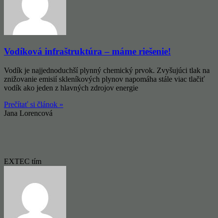
Vodíková infraštruktúra – máme riešenie!
Vodík je najjednoduchší plynný chemický prvok. Zvyšujúci tlak na
znižovanie emisií skleníkových plynov napomáha stále viac tlačiť
vodík ako jeden z hlavných zdrojov energie
Prečítať si článok »
Jana Lorencová
EXTEC tím