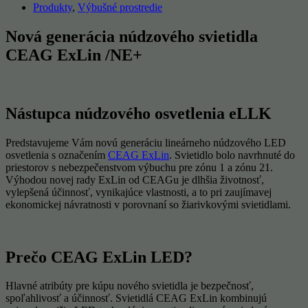
Produkty
,
Výbušné prostredie
Nová generácia núdzového svietidla
CEAG ExLin /NE+
Nástupca núdzového osvetlenia eLLK
Predstavujeme Vám novú generáciu lineárneho núdzového LED
osvetlenia s označením
CEAG ExLin
. Svietidlo bolo navrhnuté do
priestorov s nebezpečenstvom výbuchu pre zónu 1 a zónu 21.
Výhodou novej rady ExLin od CEAGu je dlhšia životnosť,
vylepšená účinnosť, vynikajúce vlastnosti, a to pri zaujímavej
ekonomickej návratnosti v porovnaní so žiarivkovými svietidlami.
Prečo CEAG ExLin LED?
Hlavné atribúty pre kúpu nového svietidla je bezpečnosť,
spoľahlivosť a účinnosť. Svietidlá CEAG ExLin kombinujú