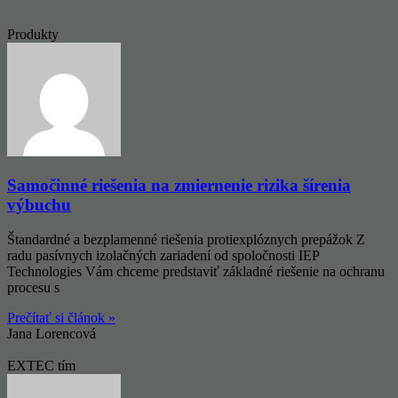
Produkty
Samočinné riešenia na zmiernenie rizika šírenia
výbuchu
Štandardné a bezplamenné riešenia protiexplóznych prepážok Z
radu pasívnych izolačných zariadení od spoločnosti IEP
Technologies Vám chceme predstaviť základné riešenie na ochranu
procesu s
Prečítať si článok »
Jana Lorencová
EXTEC tím