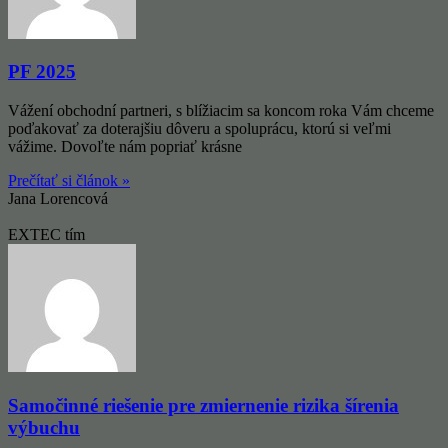
PF 2025
Vážení obchodní partneri, s blížiacim sa koncom roka Vám chceme
poďakovať za doterajšiu dôveru a spoluprácu, ktorú si veľmi
vážime. Dovoľte nám popriať krásne
Prečítať si článok »
Jana Lorencová
EXTEC tím
Samočinné riešenie pre zmiernenie rizika šírenia
výbuchu