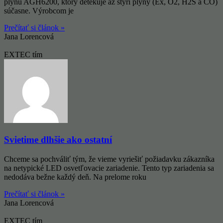
plynu AGH6200, ktorý detekuje až štyri plyny (Ex, O2, H2S a CO)
súčasne. Výrobcom je
Prečítať si článok »
Jana Lorencová
EXTEC tím
Svietime dlhšie ako ostatní
Chceme sa pochváliť tým, že vieme vyriešiť požiadavku zákazníka
na netypické LED osvetľovacie zariadenie. Tento typ zariadenia sa
nedodáva bežne každý deň. Na prelome roku
Prečítať si článok »
Jana Lorencová
EXTEC tím