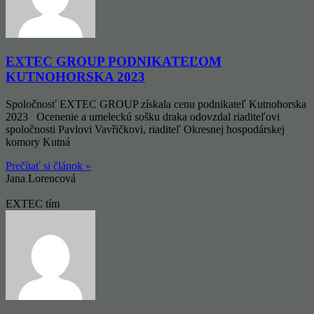
EXTEC GROUP PODNIKATEĽOM
KUTNOHORSKA 2023
Spoločnosť EXTEC GROUP získala cenu podnikateľ Kutnohorska
2023 Ocenenie a umeleckú sošku draka odovzdal riaditeľovi
spoločnosti Pavlovi Vavřičkovi, riaditeľ Okresnej hospodárskej
komory Kutná
Prečítať si článok »
Jana Lorencová
EXTEC tím