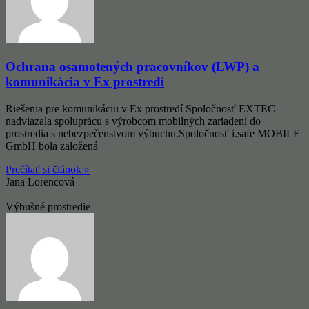
Ochrana osamotených pracovníkov (LWP) a
komunikácia v Ex prostredí
Riešenia pre komunikáciu v Ex prostredí Spoločnosť EXTEC
nadviazala spoluprácu s výrobcom mobilných zariadení do
prostredia s nebezpečenstvom výbuchu.Spoločnosť i.safe MOBILE
GmbH bola založená
Prečítať si článok »
Jana Lorencová
Výbušné prostredie