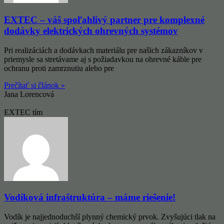
EXTEC – váš spoľahlivý partner pre komplexné
dodávky elektrických ohrevných systémov
Pri realizáciách a dodávkach materiálu pre našich zákazníkov v
priemysle sa stretávame aj s požiadavkou na ohrevné káble pre
ochranu proti zamrznutiu alebo pre
Prečítať si článok »
Jana Lorencová
EXTEC tím
Vodíková infraštruktúra – máme riešenie!
Vodík je najjednoduchší plynný chemický prvok. Zvyšujúci tlak na