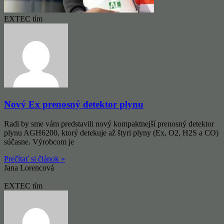
EXTEC tím
Nový Ex prenosný detektor plynu
Radi by sme vám predstavili nový kompaktnejší prenosný detektor
plynu AGH6200, ktorý detekuje až štyri plyny (Ex, O2, H2S a CO)
súčasne. Výrobcom je
Prečítať si článok »
Jana Lorencová
EXTEC tím