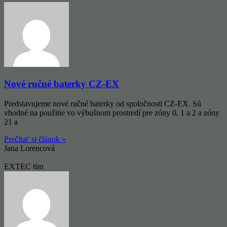
Nové ručné baterky CZ-EX
Predstavujeme nové ručné baterky od spoločnosti CZ-EX. Sú
vhodné na použitie vo výbušnom prostredí pre zóny 0, 1 a 2 a zóny
21 a
Prečítať si článok »
Jana Lorencová
EXTEC tím