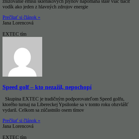
znižovanie emisií skleníkových plynov napomáha stále viac tlačiť
vodík ako jeden z hlavných zdrojov energie
Prečítať si článok »
Jana Lorencová
EXTEC tím
Speed golf – kto nezažil, nepochopí
Skupina EXTEC je tradičným podporovateľom Speed ​​golfu,
ktorého turnaj na Libereckej Ypsilonke sa v tomto roku obzvlášť
vydaril. Celkom sa zúčastnilo osem tímov
Prečítať si článok »
Jana Lorencová
EXTEC tím