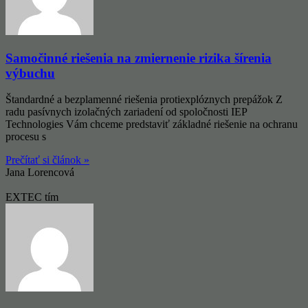
Samočinné riešenia na zmiernenie rizika šírenia
výbuchu
Štandardné a bezplamenné riešenia protiexplóznych prepážok Z
radu pasívnych izolačných zariadení od spoločnosti IEP
Technologies Vám chceme predstaviť základné riešenie na ochranu
procesu s
Prečítať si článok »
Jana Lorencová
EXTEC tím