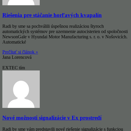
Riešenia pre stáčanie horľavých kvapalín
Radi by sme sa pochválili úspešnou realizáciou štyroch
automatických systémov pre uzemnenie autocisterien od spoločnosti
NewsonGale v Hyundai Motor Manufacturing s. r. o. v Nošovicích.
Automatické
Prečítať si článok »
Jana Lorencová
EXTEC tím
Nové možnosti signalizácie v Ex prostredí
Radi by sme vám predstavili nové riešenie signalizácie s funkciou