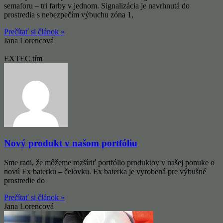
semaforu – tri farby v jednom. Signalizácia je navrhnutá do
prostredia s nebezpečím výbuchu zóna 1,
Prečítať si článok »
Jana Lorencová
EXTEC tím
Nový produkt v našom portfóliu
Sme radi, že môžeme rozšíriť portfólio produktov v našej ponuke o
novú Ex baterku – čelovku. Ex baterka je vyrobená pre výbušné
prostredie do
Prečítať si článok »
Jana Lorencová