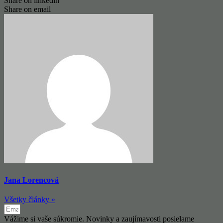
Share on linkedin
Share on email
Jana Lorencová
Všetky články »
Vážime si vaše súkromie. Novinky a zaujímavosti posielame