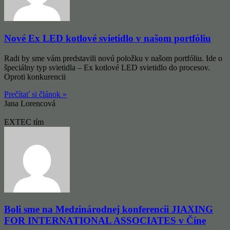
Nové Ex LED kotlové svietidlo v našom portfóliu
Radi by sme vám predstavili novú položku v našom portfóliu. Ide o
špeciálny typ svietidla – Ex kotlové LED svietidlo do procesov.
Oproti konkurencii
Prečítať si článok »
Jana Lorencová
EXTEC tím
Boli sme na Medzinárodnej konferencii JIAXING
FOR INTERNATIONAL ASSOCIATES v Číne