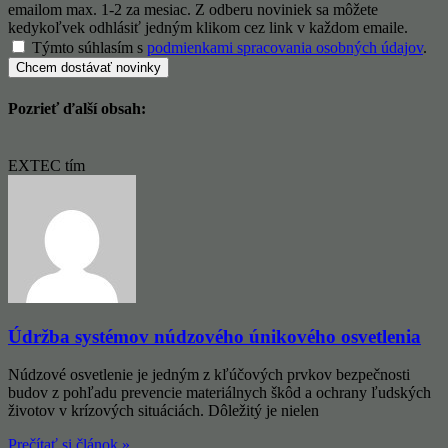
emailom max. 1-2 za mesiac. Z odberu noviniek sa môžete
kedykoľvek odhlásiť jedným klikom cez link v každom emaile.
Týmto súhlasím s
podmienkami spracovania osobných údajov
.
Chcem dostávať novinky
Pozrieť ďalší obsah:
EXTEC tím
Údržba systémov núdzového únikového osvetlenia
Núdzové osvetlenie je jedným z kľúčových prvkov bezpečnosti
budov z pohľadu prevencie materiálnych škôd a ochrany ľudských
životov v krízových situáciách. Dôležitý je nielen
Prečítať si článok »