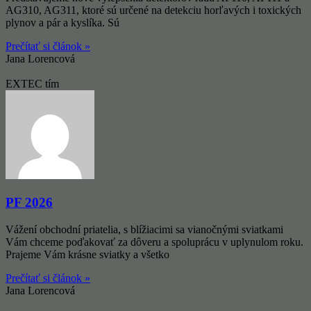
AG310, AG311, ktoré sú určené na detekciu horľavých i toxických
plynov a pár a kyslíka. Sú
Prečítať si článok »
Jana Lorencová
EXTEC tím
PF 2026
Vážení obchodní priatelia, s blížiacimi sa vianočnými sviatkami
Vám chceme poďakovať za dôveru a spoluprácu v uplynulom roku.
Prajeme Vám krásne sviatky a všetko
Prečítať si článok »
Jana Lorencová