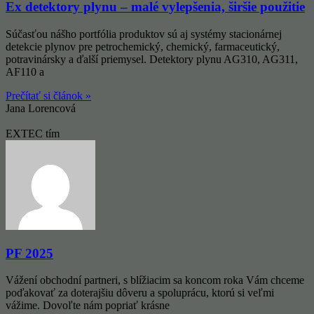
Ex detektory plynu – malé vylepšenia, širšie použitie
Súčasťou nášho portfólia produktov sú aj systémy stacionárnej
detekcie plynov pre petrochemický, chemický, farmaceutický,
potravinársky a ďalší priemysel. Detektory plynu AG310, AG311,
AF110 a
Prečítať si článok »
Jana Lorencová
EXTEC tím
PF 2025
Vážení obchodní partneri, s blížiacim sa koncom roka Vám chceme
poďakovať za doterajšiu dôveru a spoluprácu, ktorú si veľmi
vážime. Dovoľte nám popriať krásne