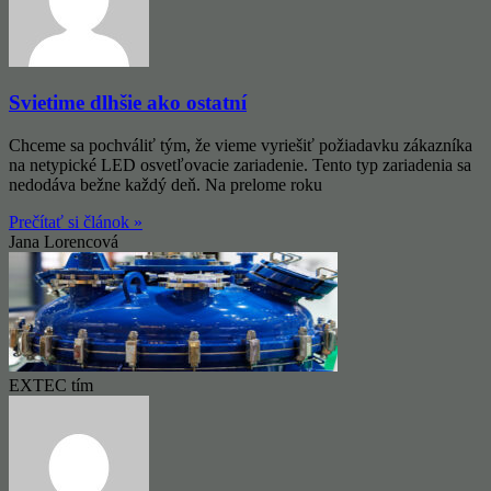
Svietime dlhšie ako ostatní
Chceme sa pochváliť tým, že vieme vyriešiť požiadavku zákazníka
na netypické LED osvetľovacie zariadenie. Tento typ zariadenia sa
nedodáva bežne každý deň. Na prelome roku
Prečítať si článok »
Jana Lorencová
EXTEC tím