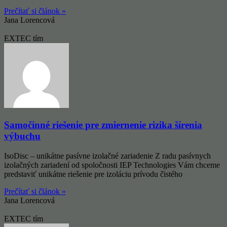
Prečítať si článok »
Jana Lorencová
EXTEC tím
Samočinné riešenie pre zmiernenie rizika šírenia
výbuchu
IsoDisc – unikátne pasívne izolačné zariadenie Z radu pasívnych
izolačných zariadení od spoločnosti IEP Technologies Vám chceme
predstaviť unikátne riešenie pre izoláciu prívodu čistého
Prečítať si článok »
Jana Lorencová
EXTEC tím