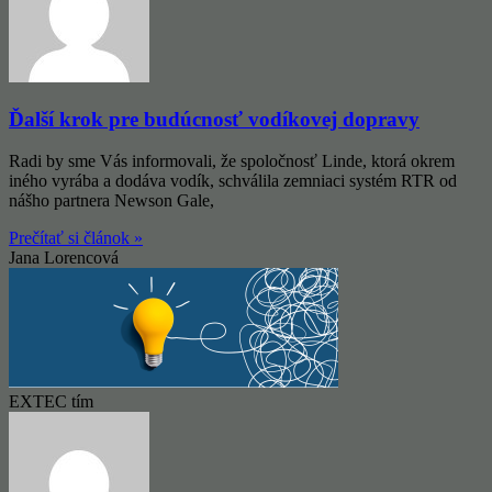
Ďalší krok pre budúcnosť vodíkovej dopravy
Radi by sme Vás informovali, že spoločnosť Linde, ktorá okrem
iného vyrába a dodáva vodík, schválila zemniaci systém RTR od
nášho partnera Newson Gale,
Prečítať si článok »
Jana Lorencová
EXTEC tím