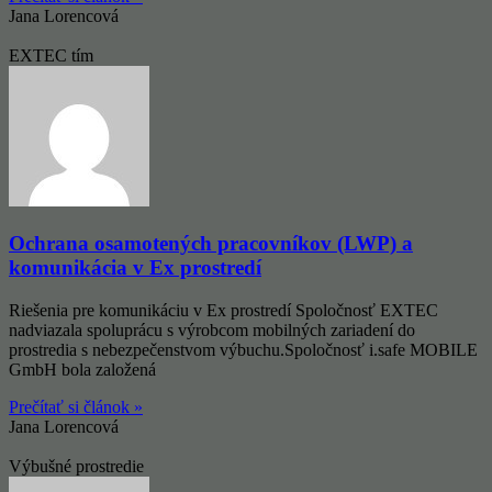
Jana Lorencová
EXTEC tím
Ochrana osamotených pracovníkov (LWP) a
komunikácia v Ex prostredí
Riešenia pre komunikáciu v Ex prostredí Spoločnosť EXTEC
nadviazala spoluprácu s výrobcom mobilných zariadení do
prostredia s nebezpečenstvom výbuchu.Spoločnosť i.safe MOBILE
GmbH bola založená
Prečítať si článok »
Jana Lorencová
Výbušné prostredie