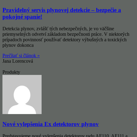
Pravidelný servis plynovej detekcie – bezpečie a
pokojné spanie!
Detekcia plynov, zvlášť tých nebezpečných, je vo väčšine
priemyselných odvetví základom bezpečnosti práce. V niektorých
prípadoch povinnosť používať detektory výbušných a toxických
plynov dokonca
Prečítať si článok »
Jana Lorencová
Produkty
Nové vylepšenia Ex detektorov plynov
Predstavujeme nové vylepšenia detektorov radu AF110, AF111 a