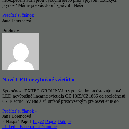
nebezpečenstvom proti výbuchu alebo pred vplyvom toxických
plynov? Máme pre vás dobrú správu! Naša
Prečítať si článok »
Jana Lorencová
Produkty
Nové LED nevýbušné svietidlo
Spoločnosť EXTEC GROUP Vám s potešením predstavuje nové
LED nevýbušné lineárne svietidlá CZ 1865/CZ1866 od spoločnosti
CZ Electric. Svietidlá sú určené predovšetkým pre osvetlenie do
Prečítať si článok »
Jana Lorencová
« Naspäť
Page
1
Page
2
Page
3
Ďalej »
Linkedin
Facebook-f
Youtube