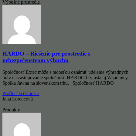
Výbušné prostredie
HARDO – Riešenie pre prostredie s
nebezpečenstvom výbuchu
Spoločnosť Extec môže s radosťou oznámiť udelenie výhradných
práv na zastupovanie spoločnosti HARDO Czapski aj Wspólnicy
Spółka Jawna na slovenskom trhu. Spoločnosť HARDO
Prečítať si článok »
Jana Lorencová
Produkty