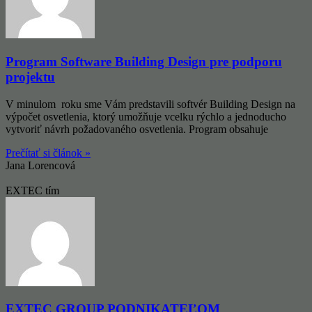
Program Software Building Design pre podporu
projektu
V minulom roku sme Vám predstavili softvér Building Design na
výpočet osvetlenia, ktorý umožňuje vcelku rýchlo a jednoducho
vytvoriť návrh požadovaného osvetlenia. Program obsahuje
Prečítať si článok »
Jana Lorencová
EXTEC tím
EXTEC GROUP PODNIKATEĽOM