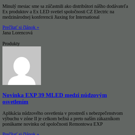
Minulý mesiac sme sa zúčastnili ako distribútori nášho dodávateľa
Ex produktov a Ex LED svetiel spoločnosti CZ Electric na
medzinárodnej konferencii Jiaxing for International
Prečítať si článok »
Jana Lorencová
Produkty
Novinka EXP 39 MLED medzi núdzovým
osvetlením
Aplikácia núdzového osvetlenia v prostredí s nebezpečenstvom
výbuchu v zóne II je celkom bežná a preto naším zákazníkom
ponúkame novinku od spoločnosti Remontowa EXP
Prečítať si článok »