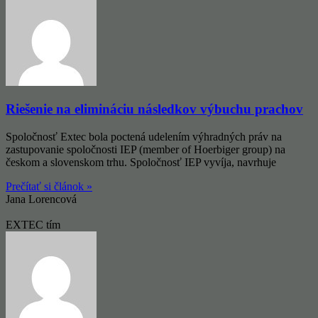
Riešenie na elimináciu následkov výbuchu prachov
Spoločnosť Extec bola poctená udelením výhradných práv na
zastupovanie spoločnosti IEP (member of Hoerbiger group) na
českom a slovenskom trhu. Spoločnosť IEP vyvíja, navrhuje
Prečítať si článok »
Jana Lorencová
EXTEC tím