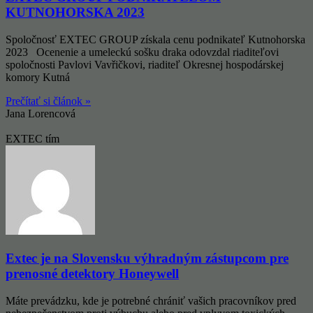
KUTNOHORSKA 2023
Spoločnosť EXTEC GROUP získala cenu podnikateľ Kutnohorska
2023 Ocenenie a umeleckú sošku draka odovzdal riaditeľovi
spoločnosti Pavlovi Vavřičkovi, riaditeľ Okresnej hospodárskej
komory Kutná
Prečítať si článok »
Jana Lorencová
EXTEC tím
Extec je na Slovensku výhradným zástupcom pre
prenosné detektory Honeywell
Máte prevádzku, kde je potrebné chrániť vašich pracovníkov pred