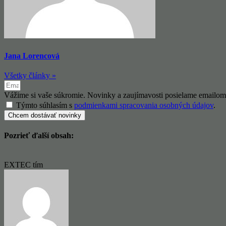
Jana Lorencová
Všetky články »
Vážime si vaše súkromie. Novinky a zaujímavosti posielame emailom
Týmto súhlasím s
podmienkami spracovania osobných údajov
.
Chcem dostávať novinky
Pozrieť ďalší obsah:
EXTEC tím