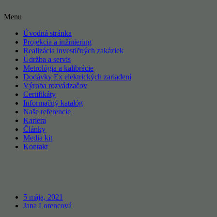
Menu
Úvodná stránka
Projekcia a inžiniering
Realizácia investičných zakáziek
Údržba a servis
Metrológia a kalibrácie
Dodávky Ex elektrických zariadení
Výroba rozvádzačov
Certifikáty
Informačný katalóg
Naše referencie
Kariera
Články
Media kit
Kontakt
5 mája, 2021
Jana Lorencová