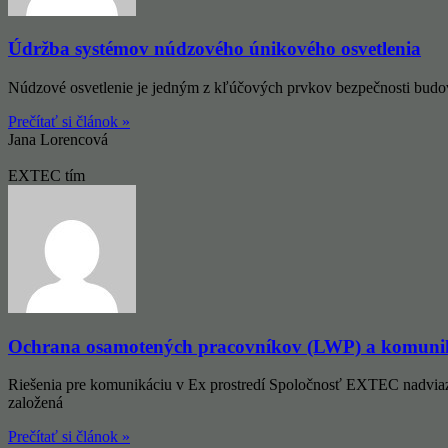
Údržba systémov núdzového únikového osvetlenia
Núdzové osvetlenie je jedným z kľúčových prvkov bezpečnosti budov 
Prečítať si článok »
Jana Lorencová
EXTEC tím
Ochrana osamotených pracovníkov (LWP) a komuniká
Riešenia pre komunikáciu v Ex prostredí Spoločnosť EXTEC nadvia
založená
Prečítať si článok »