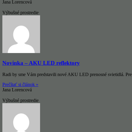
Jana Lorencová
Výbušné prostredie
Novinka – AKU LED reflektory
Radi by sme Vám predstavili nové AKU LED prenosné svietidlá. Pres
Prečítať si článok »
Jana Lorencová
Výbušné prostredie