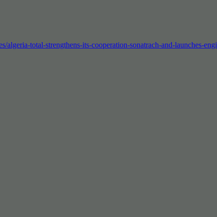
s/algeria-total-strengthens-its-cooperation-sonatrach-and-launches-eng