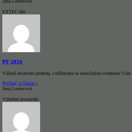
Jana Lorencová
EXTEC tím
PF 2026
Vážení obchodní priatelia, s blížiacimi sa vianočnými sviatkami Vá
Prečítať si článok »
Jana Lorencová
Výbušné prostredie