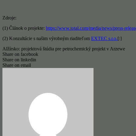
Zdroje:
(1) Článok o projekte:
https://www.total.com/media/news/press-release
(2) Konzultácie s našim výrobným riaditeľom
EXTEC s.r.o.
[:]
Alžírsko: projektová štúdia pre petrochemický projekt v Arzewe
Share on facebook
Share on linkedin
Share on email