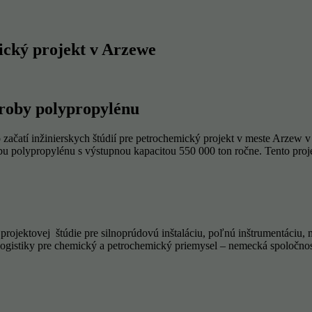
ický projekt v Arzewe
výroby polypropylénu
začatí inžinierskych štúdií pre petrochemický projekt v meste Arzew 
 polypropylénu s výstupnou kapacitou 550 000 ton ročne. Tento projekt
projektovej štúdie pre silnoprúdovú inštaláciu, poľnú inštrumentáciu, 
logistiky pre chemický a petrochemický priemysel – nemecká spoločnos