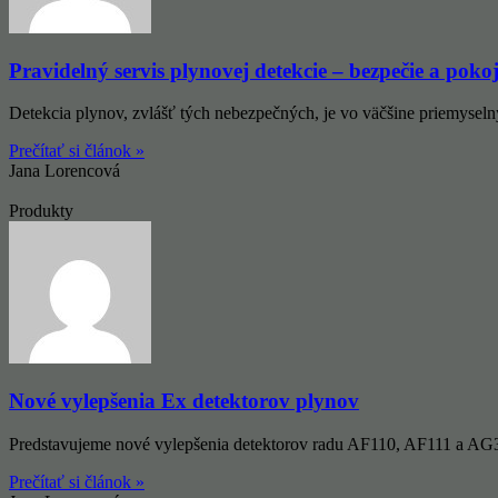
Pravidelný servis plynovej detekcie – bezpečie a poko
Detekcia plynov, zvlášť tých nebezpečných, je vo väčšine priemysel
Prečítať si článok »
Jana Lorencová
Produkty
Nové vylepšenia Ex detektorov plynov
Predstavujeme nové vylepšenia detektorov radu AF110, AF111 a AG310
Prečítať si článok »