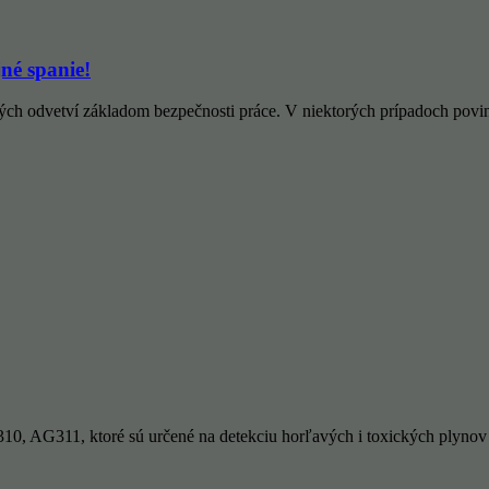
jné spanie!
ných odvetví základom bezpečnosti práce. V niektorých prípadoch pov
, AG311, ktoré sú určené na detekciu horľavých i toxických plynov a