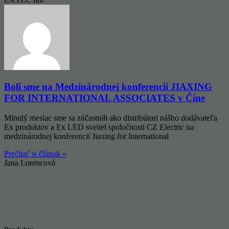
Boli sme na Medzinárodnej konferencii JIAXING
FOR INTERNATIONAL ASSOCIATES v Číne
Minulý mesiac sme sa zúčastnili ako distribútori nášho dodávateľa
Ex produktov a Ex LED svetiel spoločnosti CZ Electric na
medzinárodnej konferencii Jiaxing for International
Prečítať si článok »
Jana Lorencová