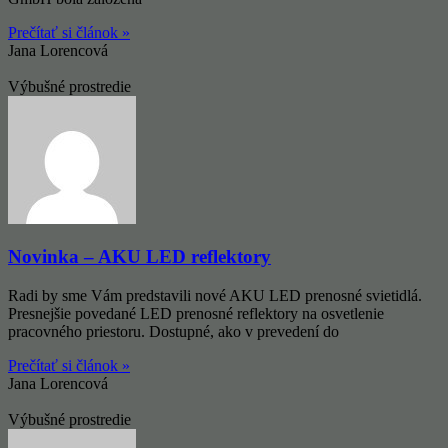
Prečítať si článok »
Jana Lorencová
Výbušné prostredie
Novinka – AKU LED reflektory
Radi by sme Vám predstavili nové AKU LED prenosné svietidlá.
Presnejšie povedané LED prenosné reflektory na osvetlenie
pracovného priestoru. Dostupné, ako v prevedení do
Prečítať si článok »
Jana Lorencová
Výbušné prostredie