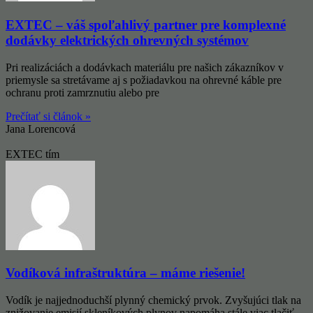
EXTEC – váš spoľahlivý partner pre komplexné
dodávky elektrických ohrevných systémov
Pri realizáciách a dodávkach materiálu pre našich zákazníkov v
priemysle sa stretávame aj s požiadavkou na ohrevné káble pre
ochranu proti zamrznutiu alebo pre
Prečítať si článok »
Jana Lorencová
EXTEC tím
Vodíková infraštruktúra – máme riešenie!
Vodík je najjednoduchší plynný chemický prvok. Zvyšujúci tlak na
znižovanie emisií skleníkových plynov napomáha stále viac tlačiť