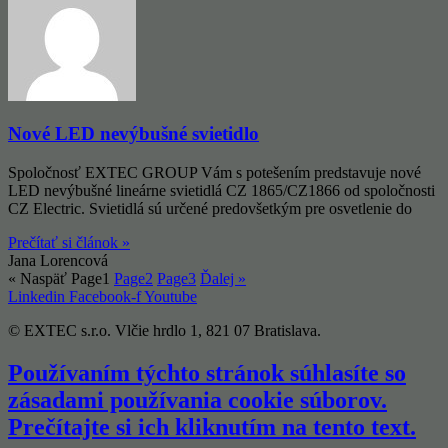
Nové LED nevýbušné svietidlo
Spoločnosť EXTEC GROUP Vám s potešením predstavuje nové
LED nevýbušné lineárne svietidlá CZ 1865/CZ1866 od spoločnosti
CZ Electric. Svietidlá sú určené predovšetkým pre osvetlenie do
Prečítať si článok »
Jana Lorencová
« Naspäť
Page
1
Page
2
Page
3
Ďalej »
Linkedin
Facebook-f
Youtube
© EXTEC s.r.o. Vlčie hrdlo 1, 821 07 Bratislava.
Používaním týchto stránok súhlasíte so
zásadami používania cookie súborov.
Prečítajte si ich kliknutím na tento text.