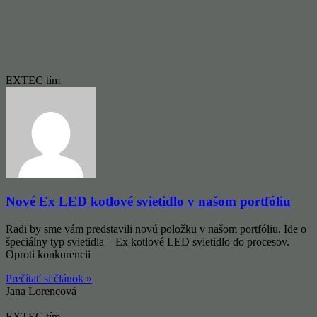
EXTEC tím
Nové Ex LED kotlové svietidlo v našom portfóliu
Radi by sme vám predstavili novú položku v našom portfóliu. Ide o
špeciálny typ svietidla – Ex kotlové LED svietidlo do procesov.
Oproti konkurencii
Prečítať si článok »
Jana Lorencová
EXTEC tím