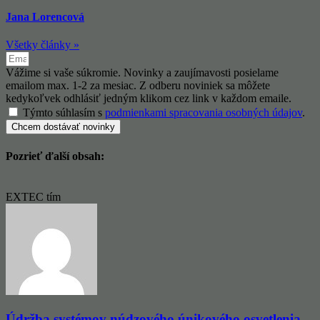
Jana Lorencová
Všetky články »
Vážime si vaše súkromie. Novinky a zaujímavosti posielame
emailom max. 1-2 za mesiac. Z odberu noviniek sa môžete
kedykoľvek odhlásiť jedným klikom cez link v každom emaile.
Týmto súhlasím s
podmienkami spracovania osobných údajov
.
Chcem dostávať novinky
Pozrieť ďalší obsah:
EXTEC tím
Údržba systémov núdzového únikového osvetlenia