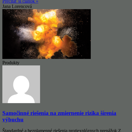
Prečítať si článok »
Jana Lorencová
Produkty
Samočinné riešenia na zmiernenie rizika šírenia
výbuchu
Štandardné a bezplamenné riešenia protiexplóznych prepážok Z