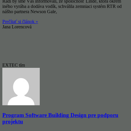
Radi by sme Vás informovali, že spoločnosť Linde, ktorá okrem
iného vyrába a dodáva vodík, schválila zemniaci systém RTR od
nášho partnera Newson Gale,
Prečítať si článok »
Jana Lorencová
EXTEC tím
Program Software Building Design pre podporu
projektu