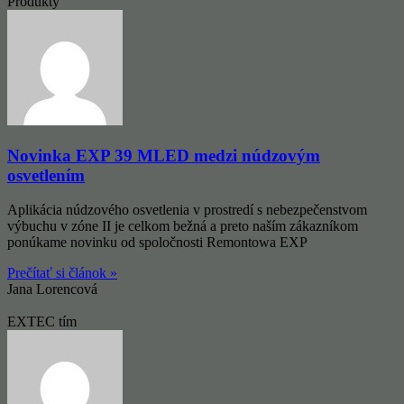
Produkty
Novinka EXP 39 MLED medzi núdzovým
osvetlením
Aplikácia núdzového osvetlenia v prostredí s nebezpečenstvom
výbuchu v zóne II je celkom bežná a preto naším zákazníkom
ponúkame novinku od spoločnosti Remontowa EXP
Prečítať si článok »
Jana Lorencová
EXTEC tím