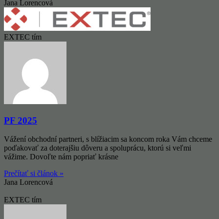
Jana Lorencová
EXTEC tím
PF 2025
Vážení obchodní partneri, s blížiacim sa koncom roka Vám chceme
poďakovať za doterajšiu dôveru a spoluprácu, ktorú si veľmi
vážime. Dovoľte nám popriať krásne
Prečítať si článok »
Jana Lorencová
EXTEC tím