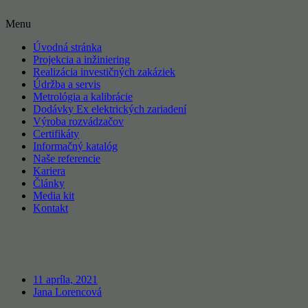
Menu
Úvodná stránka
Projekcia a inžiniering
Realizácia investičných zakáziek
Údržba a servis
Metrológia a kalibrácie
Dodávky Ex elektrických zariadení
Výroba rozvádzačov
Certifikáty
Informačný katalóg
Naše referencie
Kariera
Články
Media kit
Kontakt
11 apríla, 2021
Jana Lorencová