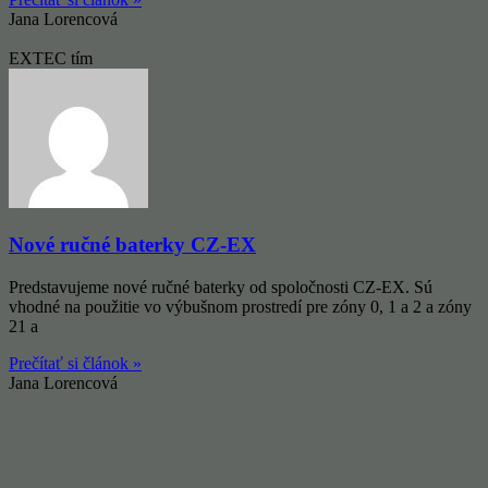
Jana Lorencová
EXTEC tím
Nové ručné baterky CZ-EX
Predstavujeme nové ručné baterky od spoločnosti CZ-EX. Sú
vhodné na použitie vo výbušnom prostredí pre zóny 0, 1 a 2 a zóny
21 a
Prečítať si článok »
Jana Lorencová