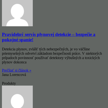
Pravidelný servis plynovej detekcie – bezpečie a
pokojné spanie!
Detekcia plynov, zvlášť tých nebezpečných, je vo väčšine
priemyselných odvetví základom bezpečnosti práce. V niektorých
prípadoch povinnosť používať detektory výbušných a toxických
plynov dokonca
Prečítať si článok »
Jana Lorencová
Produkty