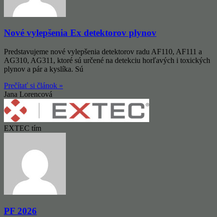
Nové vylepšenia Ex detektorov plynov
Predstavujeme nové vylepšenia detektorov radu AF110, AF111 a
AG310, AG311, ktoré sú určené na detekciu horľavých i toxických
plynov a pár a kyslíka. Sú
Prečítať si článok »
Jana Lorencová
EXTEC tím
PF 2026