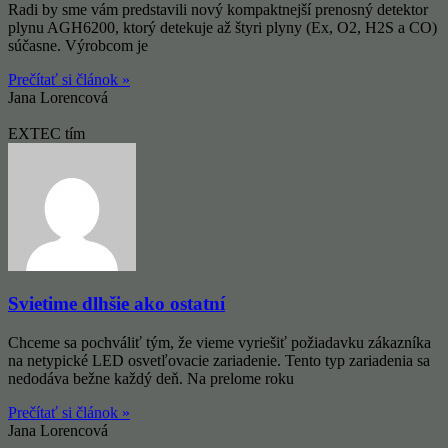
Radi by sme vám predstavili nový kompaktnejší prenosný detektor
plynu AGH6200, ktorý detekuje až štyri plyny (Ex, O2, H2S a CO)
súčasne. Výrobcom je
Prečítať si článok »
Jana Lorencová
EXTEC tím
Svietime dlhšie ako ostatní
Chceme sa pochváliť tým, že vieme vyriešiť požiadavku zákazníka
na netypické LED osvetľovacie zariadenie. Tento typ zariadenia sa
nedodáva bežne každý deň. Na prelome roku
Prečítať si článok »
Jana Lorencová