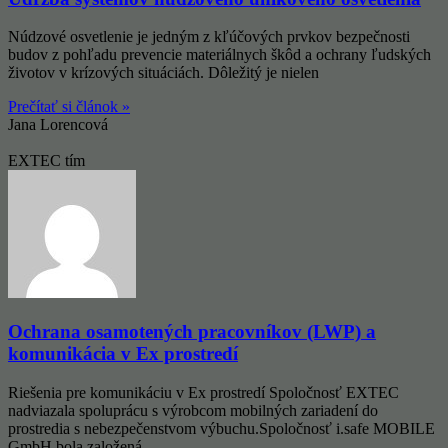
Núdzové osvetlenie je jedným z kľúčových prvkov bezpečnosti
budov z pohľadu prevencie materiálnych škôd a ochrany ľudských
životov v krízových situáciách. Dôležitý je nielen
Prečítať si článok »
Jana Lorencová
EXTEC tím
Ochrana osamotených pracovníkov (LWP) a
komunikácia v Ex prostredí
Riešenia pre komunikáciu v Ex prostredí Spoločnosť EXTEC
nadviazala spoluprácu s výrobcom mobilných zariadení do
prostredia s nebezpečenstvom výbuchu.Spoločnosť i.safe MOBILE
GmbH bola založená