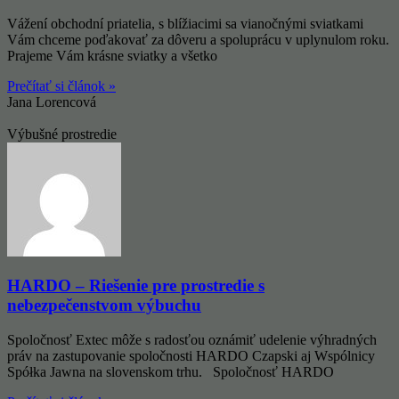
Vážení obchodní priatelia, s blížiacimi sa vianočnými sviatkami
Vám chceme poďakovať za dôveru a spoluprácu v uplynulom roku.
Prajeme Vám krásne sviatky a všetko
Prečítať si článok »
Jana Lorencová
Výbušné prostredie
HARDO – Riešenie pre prostredie s
nebezpečenstvom výbuchu
Spoločnosť Extec môže s radosťou oznámiť udelenie výhradných
práv na zastupovanie spoločnosti HARDO Czapski aj Wspólnicy
Spółka Jawna na slovenskom trhu. Spoločnosť HARDO