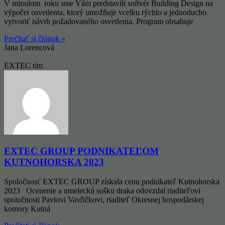
V minulom roku sme Vám predstavili softvér Building Design na
výpočet osvetlenia, ktorý umožňuje vcelku rýchlo a jednoducho
vytvoriť návrh požadovaného osvetlenia. Program obsahuje
Prečítať si článok »
Jana Lorencová
EXTEC tím
EXTEC GROUP PODNIKATEĽOM
KUTNOHORSKA 2023
Spoločnosť EXTEC GROUP získala cenu podnikateľ Kutnohorska
2023 Ocenenie a umeleckú sošku draka odovzdal riaditeľovi
spoločnosti Pavlovi Vavřičkovi, riaditeľ Okresnej hospodárskej
komory Kutná