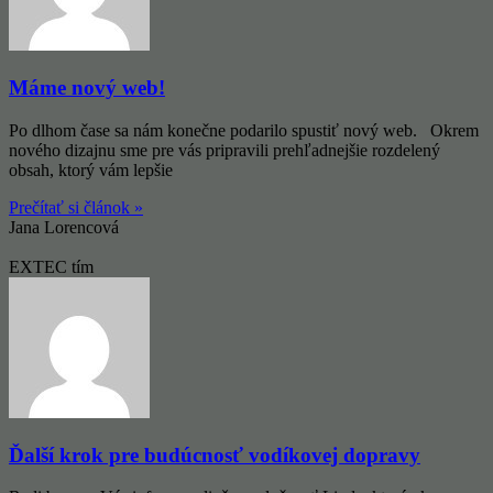
Máme nový web!
Po dlhom čase sa nám konečne podarilo spustiť nový web. Okrem
nového dizajnu sme pre vás pripravili prehľadnejšie rozdelený
obsah, ktorý vám lepšie
Prečítať si článok »
Jana Lorencová
EXTEC tím
Ďalší krok pre budúcnosť vodíkovej dopravy