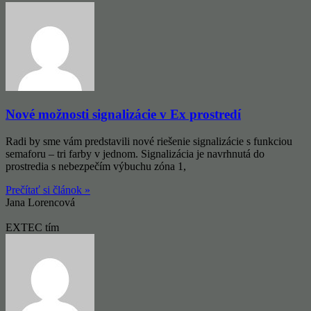
Nové možnosti signalizácie v Ex prostredí
Radi by sme vám predstavili nové riešenie signalizácie s funkciou
semaforu – tri farby v jednom. Signalizácia je navrhnutá do
prostredia s nebezpečím výbuchu zóna 1,
Prečítať si článok »
Jana Lorencová
EXTEC tím