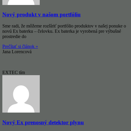
Nový produkt v našom portfóliu
Sme radi, že môžeme rozšíriť portfólio produktov v našej ponuke o
novú Ex baterku – čelovku. Ex baterka je vyrobená pre výbušné
prostredie do
Prečítať si článok »
Jana Lorencová
EXTEC tím
Nový Ex prenosný detektor plynu