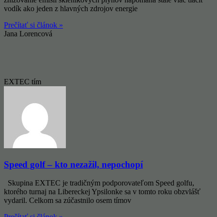
vodík ako jeden z hlavných zdrojov energie
Prečítať si článok »
Jana Lorencová
EXTEC tím
Speed golf – kto nezažil, nepochopí
Skupina EXTEC je tradičným podporovateľom Speed ​​golfu,
ktorého turnaj na Libereckej Ypsilonke sa v tomto roku obzvlášť
vydaril. Celkom sa zúčastnilo osem tímov
Prečítať si článok »