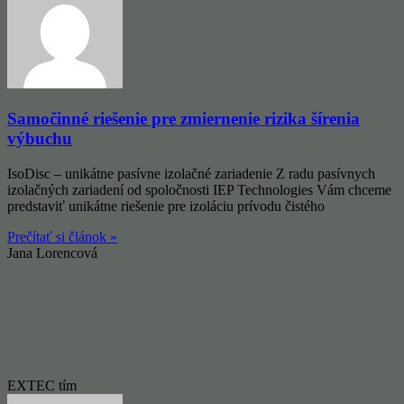
Samočinné riešenie pre zmiernenie rizika šírenia
výbuchu
IsoDisc – unikátne pasívne izolačné zariadenie Z radu pasívnych
izolačných zariadení od spoločnosti IEP Technologies Vám chceme
predstaviť unikátne riešenie pre izoláciu prívodu čistého
Prečítať si článok »
Jana Lorencová
EXTEC tím