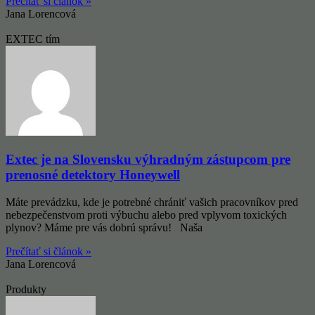
Prečítať si článok »
Jana Lorencová
EXTEC tím
Extec je na Slovensku výhradným zástupcom pre
prenosné detektory Honeywell
Máte prevádzku, kde je potrebné chrániť vašich pracovníkov pred
nebezpečenstvom proti výbuchu alebo pred vplyvom toxických
plynov? Máme pre vás dobrú správu! Naša
Prečítať si článok »
Jana Lorencová
Produkty