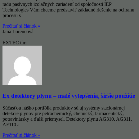
radu pasívnych izolačných zariadení od spoločnosti IEP
Technologies Vám chceme predstaviť základné riešenie na ochranu
procesu s
Prečítať si článok »
Jana Lorencová
EXTEC tím
Ex detektory plynu – malé vylepšenia, širšie použitie
Súčasťou nášho portfólia produktov sú aj systémy stacionárnej
detekcie plynov pre petrochemický, chemický, farmaceutický,
potravinársky a ďalší priemysel. Detektory plynu AG310, AG311,
AF110 a
Prečítať si článok »