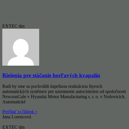
EXTEC tím
Riešenia pre stáčanie horľavých kvapalín
Radi by sme sa pochválili úspešnou realizáciou štyroch
automatických systémov pre uzemnenie autocisterien od spoločnosti
NewsonGale v Hyundai Motor Manufacturing s. r. o. v Nošovicích.
Automatické
Prečítať si článok »
Jana Lorencová
EXTEC tím