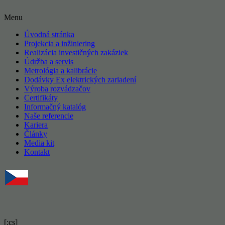
Menu
Úvodná stránka
Projekcia a inžiniering
Realizácia investičných zakáziek
Údržba a servis
Metrológia a kalibrácie
Dodávky Ex elektrických zariadení
Výroba rozvádzačov
Certifikáty
Informačný katalóg
Naše referencie
Kariera
Články
Media kit
Kontakt
[:cs]