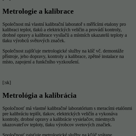
Metrologie a kalibrace
Společnost má vlastní kalibrační laboratoř s měřícími etalony pro
kalibraci teplot, tlaků a elektrických veličin a provádí kontroly,
drobné opravy a kalibrace vysílačů a místních ukazatelů teploty a
tlaku výrobců světových značek.
Společnost zajišťuje metrologické služby na klíč vč. demontáže
přístroje, jeho dopravy, kontroly a kalibrace, zpětné instalace na
místo, zapojení a funkčního vyzkoušení.
[:sk]
Metrológia a kalibrácia
Spoločnosť má vlastné kalibračné laboratórium s meracími etalónmi
pre kalibráciu teplôt, tlakov, elektrických veličín a vykonáva
kontroly, drobné opravy a kalibrácie vysielačov, miestnych
ukazovateľov teploty, tlaku výrobcov svetových značiek.
Spoločnosť zaisťuje metrologické služby na kľúč vrátane